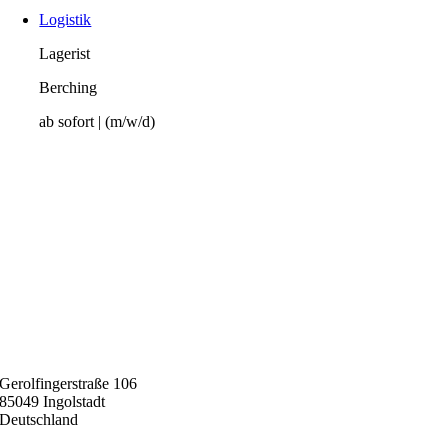
Logistik
Lagerist
Berching
ab sofort | (m/w/d)
Gerolfingerstraße 106
85049 Ingolstadt
Deutschland