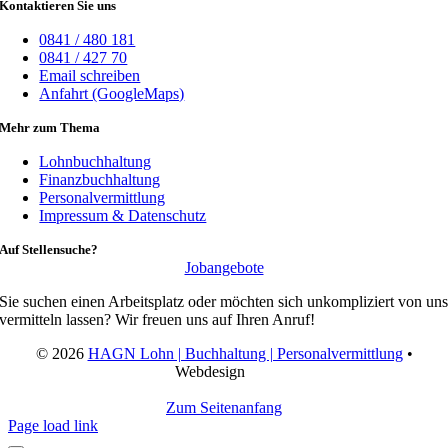
Kontaktieren Sie uns
0841 / 480 181
0841 / 427 70
Email schreiben
Anfahrt (GoogleMaps)
Mehr zum Thema
Lohnbuchhaltung
Finanzbuchhaltung
Personalvermittlung
Impressum & Datenschutz
Auf Stellensuche?
Jobangebote
Sie suchen einen Arbeitsplatz oder möchten sich unkompliziert von un
vermitteln lassen? Wir freuen uns auf Ihren Anruf!
© 2026
HAGN Lohn | Buchhaltung | Personalvermittlung
•
Webdesign
Zum Seitenanfang
Page load link