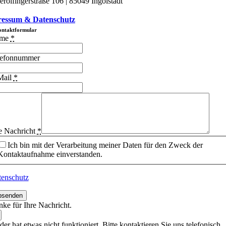
erolfingerstraße 106 | 85049 Ingolstadt
essum & Datenschutz
ntaktformular
me
*
lefonnummer
Mail
*
e Nachricht
*
Ich bin mit der Verarbeitung meiner Daten für den Zweck der
Kontaktaufnahme einverstanden.
enschutz
bsenden
ke für Ihre Nachricht.
der hat etwas nicht funktioniert. Bitte kontaktieren Sie uns telefonisch.