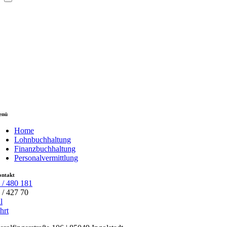
enü
Home
Lohnbuchhaltung
Finanzbuchhaltung
Personalvermittlung
ntakt
 / 480 181
 / 427 70
l
hrt